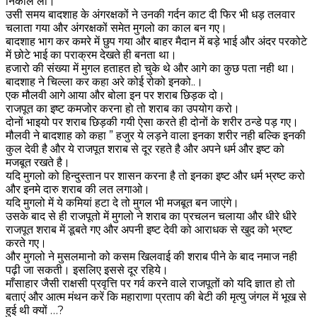
निकाल ली।
उसी समय बादशाह के अंगरक्षकों ने उनकी गर्दन काट दी फिर भी धड़ तलवार
चलाता गया और अंगरक्षकों समेत मुगलो का काल बन गए।
बादशाह भाग कर कमरे में छुप गया और बाहर मैदान में बड़े भाई और अंदर परकोटे
में छोटे भाई का पराक्रम देखते ही बनता था।
हजारो की संख्या में मुगल हताहत हो चुके थे और आगे का कुछ पता नही था।
बादशाह ने चिल्ला कर कहा अरे कोई रोको इनको..।
एक मौलवी आगे आया और बोला इन पर शराब छिड़क दो।
राजपूत का इष्ट कमजोर करना हो तो शराब का उपयोग करो।
दोनों भाइयो पर शराब छिड़की गयी ऐसा करते ही दोनों के शरीर ठन्डे पड़ गए।
मौलवी ने बादशाह को कहा ” हजुर ये लड़ने वाला इनका शरीर नही बल्कि इनकी
कुल देवी है और ये राजपूत शराब से दूर रहते है और अपने धर्म और इष्ट को
मजबूत रखते है।
यदि मुगलो को हिन्दुस्तान पर शासन करना है तो इनका इष्ट और धर्म भ्रष्ट करो
और इनमे दारु शराब की लत लगाओ।
यदि मुगलो में ये कमियां हटा दे तो मुगल भी मजबूत बन जाएंगे।
उसके बाद से ही राजपूतो में मुगलो ने शराब का प्रचलन चलाया और धीरे धीरे
राजपूत शराब में डूबते गए और अपनी इष्ट देवी को आराधक से खुद को भ्रष्ट
करते गए।
और मुगलो ने मुसलमानो को कसम खिलवाई की शराब पीने के बाद नमाज नही
पढ़ी जा सकती। इसलिए इससे दूर रहिये।
माँसाहार जैसी राक्षसी प्रवृत्ति पर गर्व करने वाले राजपूतों को यदि ज्ञात हो तो
बताएं और आत्म मंथन करें कि महाराणा प्रताप की बेटी की मृत्यु जंगल में भूख से
हुई थी क्यों …?