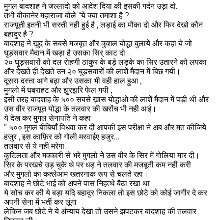
मुगल बादशाह ने जल्लादो को आदेश दिया की इसकी गर्दन उड़ा दो..
तभी बीकानेर महाराजा बोले “ये क्या तमाशा है ?
राजपूती इतनी भी सस्ती नही हुई है , लड़ाई का मौका दो और फिर देखो कौन
बहादुर है ?
बादशाह ने खुद के सबसे मजबूत और कुशल योद्धा बुलाये और कहा ये जो
घुड़सवार मैदान में खड़ा है उसका सिर् काट दो…
२० घुड़सवारों को दल रोहणी ठाकुर के बड़े लड़के का सिर उतारने को लपका
और देखते ही देखते उन २० घुड़सवारों की लाशें मैदान में बिछ गयी।
दूसरा दस्ता आगे बढ़ा और उसका भी वही हाल हुआ ,
मुगलो में घबराहट और झुरझरि फेल गयी ,
इसी तरह बादशाह के ५०० सबसे ख़ास योद्धाओ की लाशें मैदान में पड़ी थी और
उस वीर राजपूत योद्धा के तलवार की खरोंच भी नही आई।
ये देख कर मुगल सेनापति ने कहा
” ५०० मुगल बीबियाँ विधवा कर दी आपकी इस परीक्षा ने अब और मत कीजिये
हजुर , इस काफ़िर को गोली मरवाईए हजुर…
तलवार से ये नही मरेगा…
कुटिलता और मक्कारी से भरे मुगलो ने उस वीर के सिर में गोलिया मार दी।
सिर के परखचे उड़ चुके थे पर धड़ ने तलवार की मजबूती कम नही करी
और मुगलो का कत्लेआम खतरनाक रूप से चलते रहा।
बादशाह ने छोटे भाई को अपने पास निहत्थे बैठा रखा था
ये सोच कर की ये बड़ा यदि बहादुर निकला तो इस छोटे को कोई जागीर दे कर
अपनी सेना में भर्ती कर लूंगा
लेकिन जब छोटे ने ये अंन्याय देखा तो उसने झपटकर बादशाह की तलवार