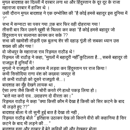
मुगल बादशाह का दिल्ली में दरबार लगा था और हिंदुस्तान के दूर दूर के राजा
महाराजा दरबार में हाजिर थे ।
उसी दौरान मुगल बादशाह ने एक दम्भोक्ति की “है कोई हमसे बहादुर इस दुनिया में
?”
सभा में सन्नाटा सा पसर गया ,एक बार फिर वही दोहराया गया !
तीसरी बार फिर उसने ख़ुशी से चिल्ला कर कहा “है कोई हमसे बहादुर जो
हिंदुस्तान पर सल्तनत कायम कर सके ??
सभा की खामोशी तोड़ती एक बुलन्द शेर सी दहाड़ गूंजी तो सबका ध्यान उस
शख्स की और गया !
वो जोधपुर के महाराजा राव रिड़मल राठौड थे !
रिड़मल जी राठौड़ ने कहा, “मुग़लों में बहादुरी नहीँ कुटिलता है…, सबसे बहादुर तो
राजपूत है दुनियाँ में !
मुगलो ने राजपूतो को आपस में लड़वा कर हिंदुस्तान पर राज किया !
कभी सिसोदिया राणा वंश को कछावा जयपुर से
तो कभी राठोड़ो को दूसरे राजपूतो से…।
बादशाह का मुँह देखने लायक था ,
ऐसा लगा जैसे किसी ने चोरी करते रंगे हाथो पकड़ लिया हो।
“बाते मत करो राव…उदाहरण दो वीरता का।”
रिड़मल राठौड़ ने कहा “क्या किसी कौम में देखा है किसी को सिर कटने के बाद
भी लड़ते हुए ??”
बादशाह बोला ये तो सुनी हुई बात है देखा तो नही ,
रिड़मल राठौड़ बोले ” इतिहास उठाकर देख लो कितने वीरो की कहानिया है सिर
कटने के बाद भी लड़ने की … “
बादशाह हसा और दरबार में बेठे कवियों की और देखकर बोला