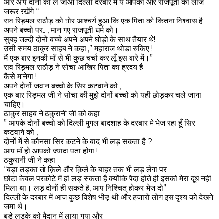
और आप दोनों को ले जाओ दिल्ली दरबार में ये आपकी और राजपूती की लाज
जरूर रखेंगे “
राव रिड़मल राठौड़ को घोर आश्चर्य हुआ कि एक पिता को कितना विश्वास है
अपने बच्चो पर.. , मान गए राजपूती धर्म को।
सुबह जल्दी दोनों बच्चे अपने अपने घोड़ो के साथ तैयार थे!
उसी समय ठाकुर साहब ने कहा ,” महाराज थोडा रुकिए !!
मैं एक बार इनकी माँ से भी कुछ चर्चा कर लूँ इस बारे में।”
राव रिड़मल राठौड़ ने सोचा आखिर पिता का ह्रदय है
कैसे मानेगा !
अपने दोनों जवान बच्चो के सिर कटवाने को ,
एक बार रिड़मल जी ने सोचा की मुझे दोनों बच्चो को यही छोड़कर चले जाना
चाहिए।
ठाकुर साहब ने ठकुरानी जी को कहा
” आपके दोनों बच्चो को दिल्ली मुगल बादशाह के दरबार में भेज रहा हूँ सिर
कटवाने को ,
दोनों में से कौनसा सिर कटने के बाद भी लड़ सकता है ?
आप माँ हो आपको ज्यादा पता होगा !
ठकुरानी जी ने कहा
“बड़ा लड़का तो क़िले और क़िले के बाहर तक भी लड़ लेगा पर
छोटा केवल परकोटे में ही लड़ सकता है क्योंकि पैदा होते ही इसको मेरा दूध नही
मिला था। लड़ दोनों ही सकते है, आप निश्चित् होकर भेज दो”
दिल्ली के दरबार में आज कुछ विशेष भीड़ थी और हजारो लोग इस दृश्य को देखने
जमा थे।
बड़े लड़के को मैदान में लाया गया और