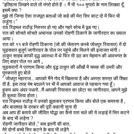
“इतिहास लिखने वाले तो मंगते होते है । मैं भी १०० मुगलो के नाम लिखवा दूँ
इसमें क्या ?
मुझे तो जिन्दा ऐसा राजपूत बताओ जो कहे की मेरा सिर काट दो में फिर भी
लड़ूंगा।”
राव रिड़मल राठौड़ निरुत्तर हो गए और गहरे सोच में डूब गए।
रात को सोचते सोचते अचानक उनको रोहणी ठिकाने के जागीरदार का ख्याल
आया।
रात को ११ बजे रोहणी ठिकाना (जो की जेतारण कस्बे जोधपुर रियासत) में दो
घुड़सवार बुजुर्ग जागीरदार के पोल पर पहुंचे और मिलने की इजाजत मांगी।
ठाकुर साहब काफी वृद्ध अवस्था में थे फिर भी उठ कर मेहमान की आवभगत के
लिए बाहर पोल पर आये ,,
घुड़सवारों ने प्रणाम किया और वृद्ध ठाकुर की आँखों में चमक सी उभरी और
मुस्कराते हुए बोले
” जोधपुर महाराज… आपको मैंने गोद में खिलाया है और अस्त्र शस्त्र की शिक्षा
दी है.. इस तरह भेष बदलने पर भी में आपको आवाज से पहचान गया हूँ।
हुकम आप अंदर पधारो…मैं आपकी रियासत का छोटा सा जागीरदार, आपने मुझे
ही बुलवा लिया होता।
राव रिड़मल राठौड़ ने उनको झुककर प्रणाम किया और बोले एक समस्या है ,
और बादशाह के दरबार की पूरी कहानी सुना दी
अब आप ही बताये की जीवित योद्धा का कैसे पता चले की ये लड़ाई में सिर कटने
के बाद भी लड़ेगा ?
रोहणी जागीदार बोले ,” बस इतनी सी बात..
मेरे दोनों बच्चे सिर कटने के बाद भी लड़ेंगे